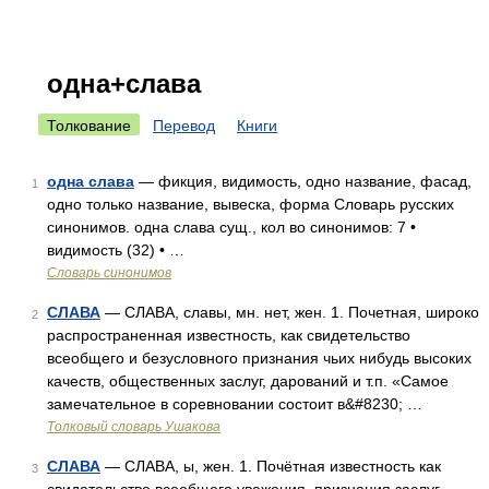
одна+слава
Толкование
Перевод
Книги
одна слава
— фикция, видимость, одно название, фасад,
1
одно только название, вывеска, форма Словарь русских
синонимов. одна слава сущ., кол во синонимов: 7 •
видимость (32) • …
Словарь синонимов
СЛАВА
— СЛАВА, славы, мн. нет, жен. 1. Почетная, широко
2
распространенная известность, как свидетельство
всеобщего и безусловного признания чьих нибудь высоких
качеств, общественных заслуг, дарований и т.п. «Самое
замечательное в соревновании состоит в&#8230; …
Толковый словарь Ушакова
СЛАВА
— СЛАВА, ы, жен. 1. Почётная известность как
3