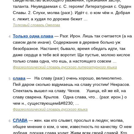
свидетельство всеобщего уважения, признания заслуг,
таланта. Неувядаемая с. С. героям! Литературная с. Орден
Славы. 2. Слухи, молва (разг.). Идёт с. о ком чём н. Добрая
с. лежит, а худая по дорожке бежит …
Толковый словарь Ожегова
Только одна слава
— Разг. Ирон. Лишь так считается (а на
4
самом деле иначе). Содержание в деревне больно уж
безобразное. Настанет, бывало, время обедать идти, так
даже сердце в тебе всё воротит. Щи пустые, молоко кислое
только слава одна, что ешь, а настоящего совсем …
Фразеологический словарь русского литературного языка
слава
— На славу (разг.) очень хорошо, великолепно.
5
Пей даром сколько вздумаешь на славу угостим! Некрасов.
Спектакль вышел на славу. Чехов. Ушица, ей же ей, на
славу сварена. Крылов. Одна слава, что... (разг. ирон.) о
чем н., существующем&#8230; …
Фразеологический словарь русского языка
СЛАВА
— жен. как кто слывет, прослыл в людях; молва,
6
общее мнение о ком, о чем, известность по качеству. О нем
добрая, плохая слава ходит. Живи всяк своей славой. Кто