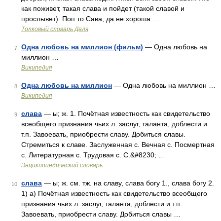
как поживет, такая слава и пойдет (такой славой и
прослывет). Поп то Сава, да не хороша …
Толковый словарь Даля
Одна любовь на миллион (фильм)
— Одна любовь на
7
миллион …
Википедия
Одна любовь на миллион
— Одна любовь на миллион …
8
Википедия
слава
— ы; ж. 1. Почётная известность как свидетельство
9
всеобщего признания чьих л. заслуг, таланта, доблести и
т.п. Завоевать, приобрести славу. Добиться славы.
Стремиться к славе. Заслуженная с. Вечная с. Посмертная
с. Литературная с. Трудовая с. С.&#8230; …
Энциклопедический словарь
слава
— ы; ж. см. тж. на славу, слава богу 1., слава богу 2.
10
1) а) Почётная известность как свидетельство всеобщего
признания чьих л. заслуг, таланта, доблести и т.п.
Завоевать, приобрести славу. Добиться славы …